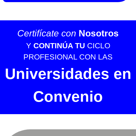
Certifícate con
Nosotros
Y
CONTINÚA TU
CICLO
PROFESIONAL CON LAS
Universidades en
Convenio