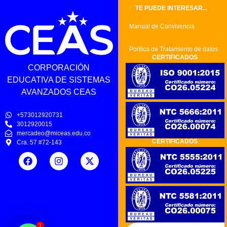
TE PUEDE INTERESAR...
Manual de Convivencia
Política de Tratamiento de datos
CERTIFICADOS
CORPORACIÓN
EDUCATIVA DE SISTEMAS
AVANZADOS CEAS
+573012920731
3012920015
mercadeo@miceas.edu.co
CERTIFICADOS
Cra. 57 #72-143
1